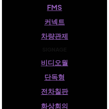
FMS
커넥트
차량관제
SIGNAGE
비디오월
단독형
전차칠판
화상회의