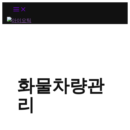
MAIN
MENU
화물차량관
리