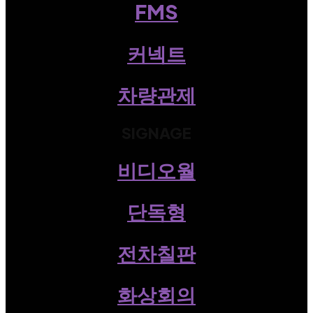
FMS
커넥트
차량관제
SIGNAGE
비디오월
단독형
전차칠판
화상회의